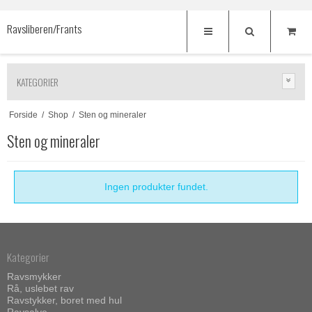
Ravsliberen/Frants
KATEGORIER
Forside
/
Shop
/
Sten og mineraler
Sten og mineraler
Ingen produkter fundet.
Kategorier
Ravsmykker
Rå, uslebet rav
Ravstykker, boret med hul
Ravsalve