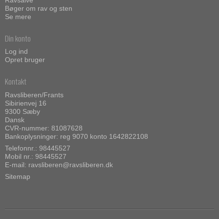
Bøger om rav og sten
Se mere
Din konto
Log ind
Opret bruger
Kontakt
Ravsliberen/Frants
Sibirienvej 16
9300 Sæby
Dansk
CVR-nummer: 81087628
Bankoplysninger: reg 9070 konto 1642822108
Telefonnr.:
98445527
Mobil nr.:
98445527
E-mail
:
ravsliberen@ravsliberen.dk
Sitemap