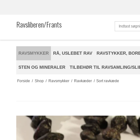
Ravsliberen/Frants
RAVSMYKKER
RÅ, USLEBET RAV
RAVSTYKKER, BOR
STEN OG MINERALER
TILBEHØR TIL RAVSAMLING/SLI
Forside
/
Shop
/
Ravsmykker
/
Ravkæder
/
Sort ravkæde