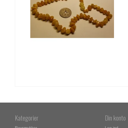
Kategorier
Din konto
Ravsmykker
Log ind