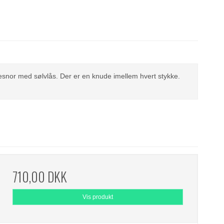
kesnor med sølvlås. Der er en knude imellem hvert stykke.
710,00 DKK
Vis produkt