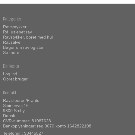
Kategorier
Ravsmykker
Rå, uslebet rav
Ravstykker, boret med hul
Ravsalve
Bøger om rav og sten
Se mere
Din konto
Log ind
Opret bruger
Kontakt
Ravsliberen/Frants
Sibirienvej 16
9300 Sæby
Dansk
CVR-nummer: 81087628
Bankoplysninger: reg 9070 konto 1642822108
Telefonnr.:
98445527