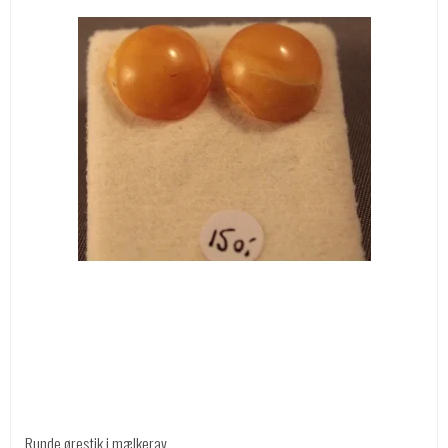
Runde ørestik i mælkerav