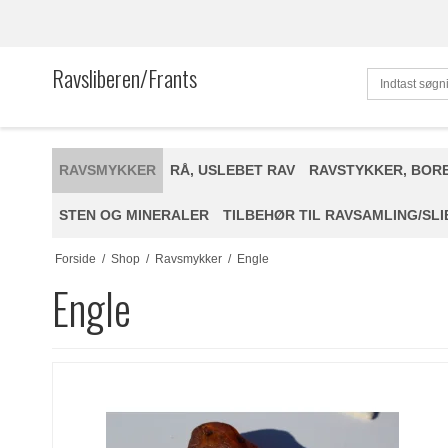
Ravsliberen/Frants
RAVSMYKKER
RÅ, USLEBET RAV
RAVSTYKKER, BOR
STEN OG MINERALER
TILBEHØR TIL RAVSAMLING/SLI
Forside
/
Shop
/
Ravsmykker
/
Engle
Engle