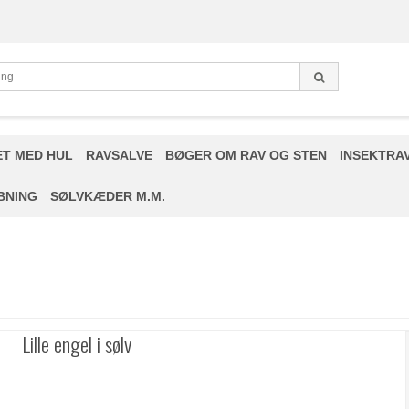
ET MED HUL
RAVSALVE
BØGER OM RAV OG STEN
INSEKTRA
BNING
SØLVKÆDER M.M.
Lille engel i sølv