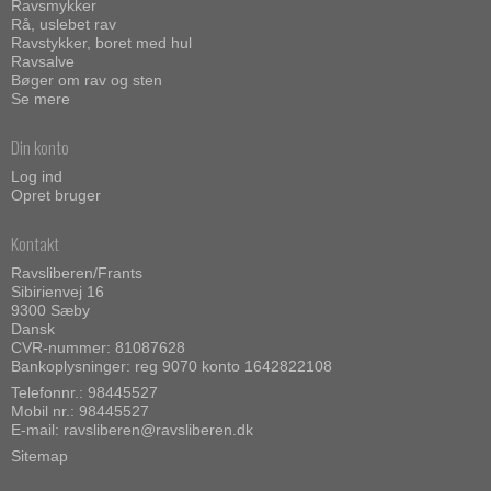
Ravsmykker
Rå, uslebet rav
Ravstykker, boret med hul
Ravsalve
Bøger om rav og sten
Se mere
Din konto
Log ind
Opret bruger
Kontakt
Ravsliberen/Frants
Sibirienvej 16
9300 Sæby
Dansk
CVR-nummer: 81087628
Bankoplysninger: reg 9070 konto 1642822108
Telefonnr.:
98445527
Mobil nr.:
98445527
E-mail
:
ravsliberen@ravsliberen.dk
Sitemap